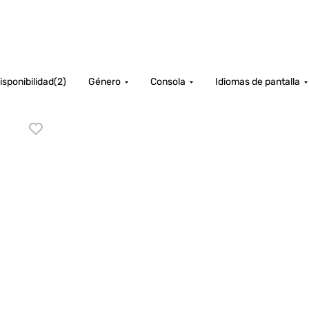
isponibilidad
(
2
)
Género
Consola
Idiomas de pantalla