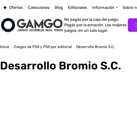
Ofertas
Colecciones
Blog
Editoriales
Información
Sobre n
No pagás por la caja del juego.
Pagás por la emoción. Los mejores
juegos, en un solo lugar.
Inicio
Juegos de PS4 y PS5 por editorial
Desarrollo Bromio S.C.
Desarrollo Bromio S.C.