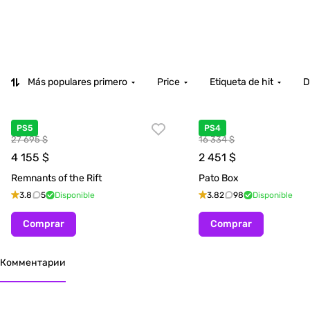
Más populares primero
Price
Etiqueta de hit
D
PS5
PS4
27 695 $
16 334 $
4 155
$
2 451
$
Remnants of the Rift
Pato Box
3.8
5
Disponible
3.82
98
Disponible
Comprar
Comprar
Комментарии