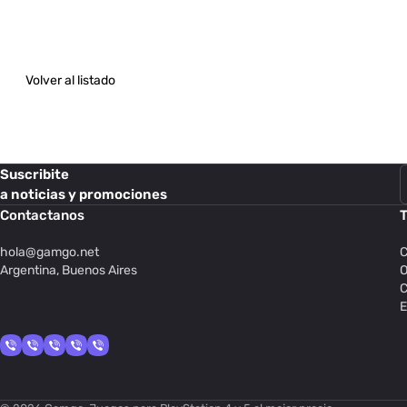
Volver al listado
Suscribite
a noticias y promociones
Contactanos
T
hola@
gamgo.net
C
Argentina, Buenos Aires
O
C
E