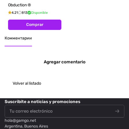
Obduction ®
4.21
813
Disponible
Comprar
Комментарии
Agregar comentario
Volver al listado
Suscribite
a noticias y promociones
hola@
gamgo.net
Argentina, Buenos Aires