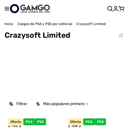
Inicio
Juegos de PS4 y PS5 por editorial
Crazysoft Limited
Crazysoft Limited
Filtrar
Más populares primero
Oferta
PS4
PS5
Oferta
PS4
PS5
2 752
$
2 168
$