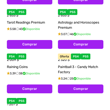
PS4
PS5
PS4
PS5
2 633
$
2 633
$
Tarot Readings Premium
Astrology and Horoscopes
Premium
3.58
43
Disponible
3.07
46
Disponible
Comprar
Comprar
PS4
PS5
Oferta
PS4
PS5
2 009
$
2 320
$
Raining Coins
Paintball 3 - Candy Match
Factory
3.39
38
Disponible
3.24
25
Disponible
Comprar
Comprar
PS4
PS5
1 207
$