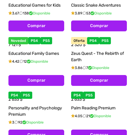
Educational Games for Kids
Classic Snake Adventures
3.67
138
Disponible
3.89
53
Disponible
Comprar
Comprar
Novedad
PS4
PS5
Oferta
PS4
PS5
7 121
$
2 320
$
Educational Family Games
Zeus Quest - The Rebirth of
Earth
4.42
12
Disponible
3.86
7
Disponible
Comprar
Comprar
PS4
PS5
PS4
PS5
2 633
$
2 633
$
Personality and Psychology
Palm Reading Premium
Premium
4.05
21
Disponible
3
92
Disponible
Comprar
Comprar