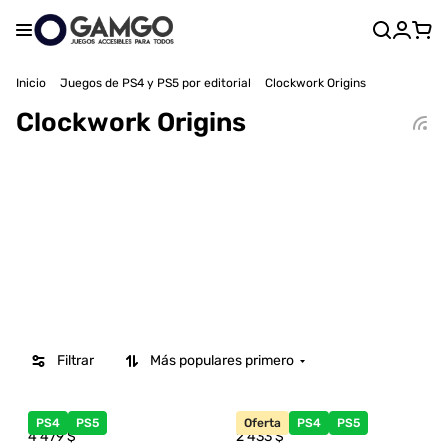
Inicio
Juegos de PS4 y PS5 por editorial
Clockwork Origins
Clockwork Origins
Filtrar
Más populares primero
PS4
PS5
Oferta
PS4
PS5
4 479
$
2 433
$