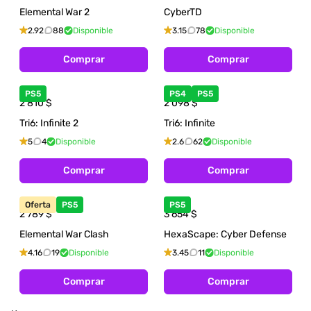
Elemental War 2
CyberTD
2.92
88
Disponible
3.15
78
Disponible
Comprar
Comprar
PS5
PS4
PS5
2 810
$
2 098
$
Tri6: Infinite 2
Tri6: Infinite
5
4
Disponible
2.6
62
Disponible
Comprar
Comprar
Oferta
PS5
PS5
2 789
$
3 654
$
Elemental War Clash
HexaScape: Cyber Defense
4.16
19
Disponible
3.45
11
Disponible
Comprar
Comprar