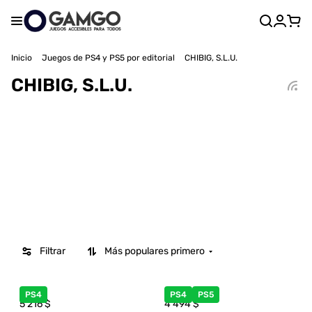
Inicio
Juegos de PS4 y PS5 por editorial
CHIBIG, S.L.U.
CHIBIG, S.L.U.
Filtrar
Más populares primero
PS4
PS4
PS5
5 216
$
4 494
$