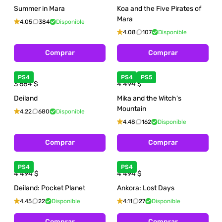
Summer in Mara
Koa and the Five Pirates of
Mara
4.05
384
Disponible
4.08
107
Disponible
Comprar
Comprar
PS4
PS4
PS5
3 684
$
4 494
$
Deiland
Mika and the Witch's
Mountain
4.22
680
Disponible
4.48
162
Disponible
Comprar
Comprar
PS4
PS4
4 494
$
4 494
$
Deiland: Pocket Planet
Ankora: Lost Days
4.45
22
Disponible
4.11
27
Disponible
Comprar
Comprar