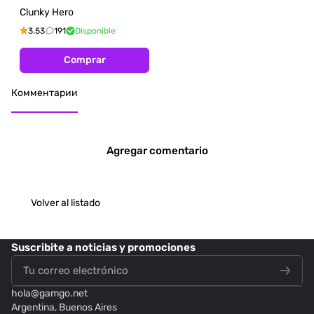
Clunky Hero
3.53
191
Disponible
Comprar
Комментарии
Agregar comentario
Volver al listado
Suscribite
a noticias y promociones
hola@
gamgo.net
Argentina, Buenos Aires