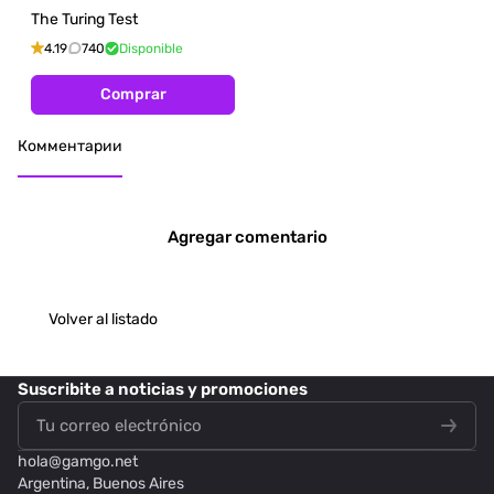
The Turing Test
4.19
740
Disponible
Comprar
Комментарии
Agregar comentario
Volver al listado
Suscribite
a noticias y promociones
hola@
gamgo.net
Argentina, Buenos Aires