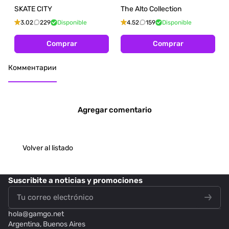
SKATE CITY
The Alto Collection
3.02
229
Disponible
4.52
159
Disponible
Comprar
Comprar
Комментарии
Agregar comentario
Volver al listado
Suscribite
a noticias y promociones
hola@
gamgo.net
Argentina, Buenos Aires