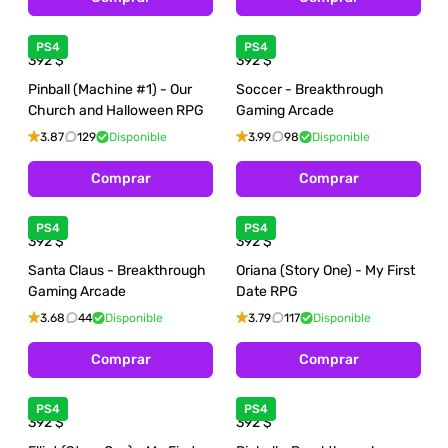
PS4
PS4
392
$
392
$
Pinball (Machine #1) - Our
Soccer - Breakthrough
Church and Halloween RPG
Gaming Arcade
3.87
129
Disponible
3.99
98
Disponible
Comprar
Comprar
PS4
PS4
392
$
392
$
Santa Claus - Breakthrough
Oriana (Story One) - My First
Gaming Arcade
Date RPG
3.68
44
Disponible
3.79
117
Disponible
Comprar
Comprar
PS4
PS4
392
$
392
$