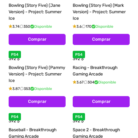
Bowling (Story Five) (Jane
Bowling (Story Five) (Mark
Version) - Project: Summer
Version) - Project: Summer
Ice
Ice
3.74
350
Disponible
3.6
170
Disponible
Comprar
Comprar
PS4
PS4
392
$
392
$
Bowling (Story Five) (Pammy
Racing - Breakthrough
Version) - Project: Summer
Gaming Arcade
Ice
3.67
304
Disponible
3.87
353
Disponible
Comprar
Comprar
PS4
PS4
392
$
392
$
Baseball - Breakthrough
Space 2 - Breakthrough
Gaming Arcade
Gaming Arcade