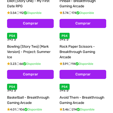
Elliot (Story One) - My First
Pinball - Breakthrough
Date RPG
Gaming Arcade
3.54
112
Disponible
3.74
174
Disponible
Comprar
Comprar
PS4
PS4
392
$
392
$
Bowling (Story Two) (Mark
Rock Paper Scissors -
Version) - Project: Summer
Breakthrough Gaming
Ice
Arcade
3.23
66
Disponible
3.91
114
Disponible
Comprar
Comprar
PS4
PS4
392
$
392
$
Basketball - Breakthrough
Avoid Them - Breakthrough
Gaming Arcade
Gaming Arcade
4.01
106
Disponible
3.46
214
Disponible