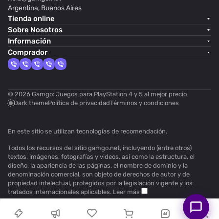
Argentina, Buenos Aires
Tienda online
Sobre Nosotros
Información
Comprador
© 2026 Gamgo: Juegos para PlayStation 4 y 5 al mejor precio
Dark theme
Política de privacidad
Términos y condiciones
En este sitio se utilizan
tecnologías de recomendación
.
Todos los recursos del sitio gamgo.net, incluyendo (entre otros)
textos, imágenes, fotografías y videos, así como la estructura, el
diseño, la apariencia de las páginas, el nombre de dominio y la
denominación comercial, son objeto de derechos de autor y de
propiedad intelectual, protegidos por la legislación vigente y los
tratados internacionales aplicables.
Leer más