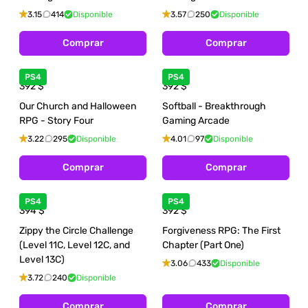
3.15
414
Disponible
3.57
250
Disponible
Comprar
Comprar
PS4
PS4
392
$
392
$
Our Church and Halloween
Softball - Breakthrough
RPG - Story Four
Gaming Arcade
3.22
295
Disponible
4.01
97
Disponible
Comprar
Comprar
PS4
PS4
394
$
392
$
Zippy the Circle Challenge
Forgiveness RPG: The First
(Level 11C, Level 12C, and
Chapter (Part One)
Level 13C)
3.06
433
Disponible
3.72
240
Disponible
Comprar
Comprar