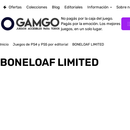
Ofertas
Colecciones
Blog
Editoriales
Información
Sobre n
No pagás por la caja del juego.
Pagás por la emoción. Los mejores
juegos, en un solo lugar.
Inicio
Juegos de PS4 y PS5 por editorial
BONELOAF LIMITED
BONELOAF LIMITED