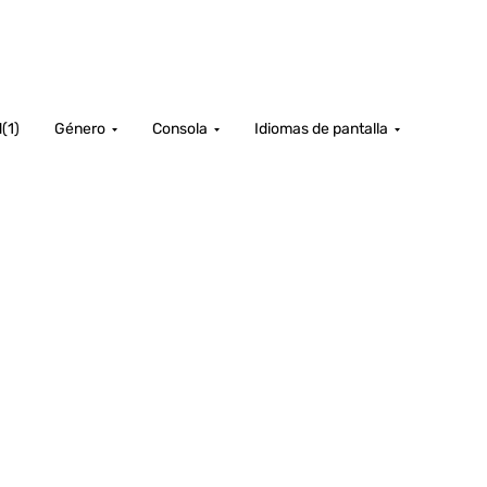
d
(
1
)
Género
Consola
Idiomas de pantalla