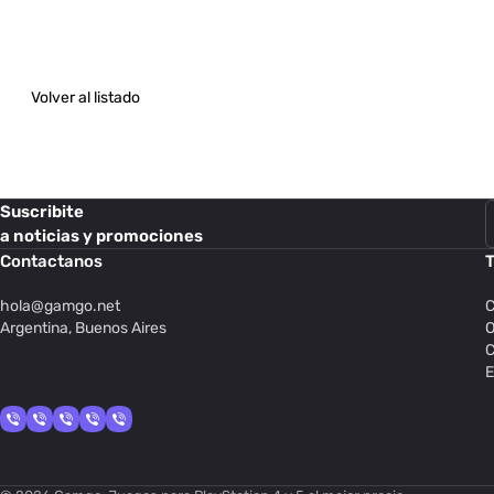
Volver al listado
Suscribite
a noticias y promociones
Contactanos
T
hola@
gamgo.net
C
Argentina, Buenos Aires
O
C
E