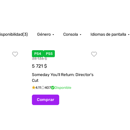
isponibilidad
(
3
)
Género
Consola
Idiomas de pantalla
PS4
PS5
38 136 $
5 721
$
Someday You'll Return: Director's
Cut
4.11
407
Disponible
Comprar