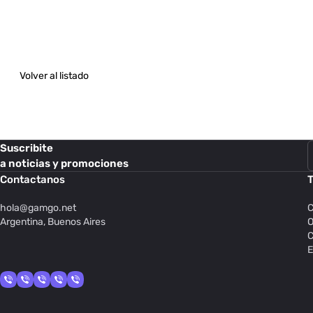
Volver al listado
Suscribite
a noticias y promociones
Contactanos
T
hola@
gamgo.net
C
Argentina, Buenos Aires
O
C
E