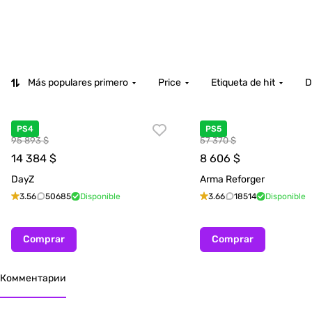
Más populares primero
Price
Etiqueta de hit
D
PS4
PS5
95 893 $
57 370 $
14 384
$
8 606
$
DayZ
Arma Reforger
3.56
50685
Disponible
3.66
18514
Disponible
Comprar
Comprar
Комментарии