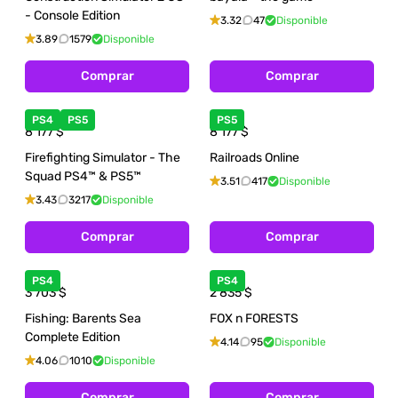
- Console Edition
3.32
47
Disponible
3.89
1579
Disponible
Comprar
Comprar
PS4
PS5
PS5
8 177
$
8 177
$
Firefighting Simulator - The
Railroads Online
Squad PS4™ & PS5™
3.51
417
Disponible
3.43
3217
Disponible
Comprar
Comprar
PS4
PS4
3 703
$
2 835
$
Fishing: Barents Sea
FOX n FORESTS
Complete Edition
4.14
95
Disponible
4.06
1010
Disponible
Comprar
Comprar