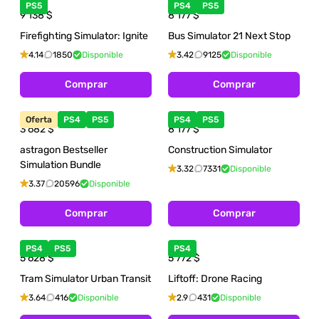
PS5
PS4
PS5
9 138
$
8 177
$
Firefighting Simulator: Ignite
Bus Simulator 21 Next Stop
4.14
1850
Disponible
3.42
9125
Disponible
Comprar
Comprar
Oferta
PS4
PS5
PS4
PS5
3 682
$
8 177
$
astragon Bestseller
Construction Simulator
Simulation Bundle
3.32
7331
Disponible
3.37
20596
Disponible
Comprar
Comprar
PS4
PS5
PS4
5 628
$
5 772
$
Tram Simulator Urban Transit
Liftoff: Drone Racing
3.64
416
Disponible
2.9
431
Disponible