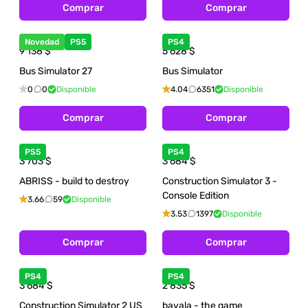
Comprar
Comprar
Novedad
PS5
PS4
9 138
$
5 628
$
Bus Simulator 27
Bus Simulator
0
0
Disponible
4.04
6351
Disponible
Comprar
Comprar
PS5
PS4
3 703
$
3 684
$
ABRISS - build to destroy
Construction Simulator 3 -
Console Edition
3.66
59
Disponible
3.53
1397
Disponible
Comprar
Comprar
PS4
PS4
3 684
$
2 835
$
Construction Simulator 2 US
bayala - the game