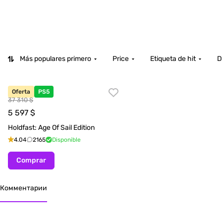
Más populares primero
Price
Etiqueta de hit
D
Oferta
PS5
37 310 $
5 597
$
Holdfast: Age Of Sail Edition
4.04
2165
Disponible
Comprar
Комментарии