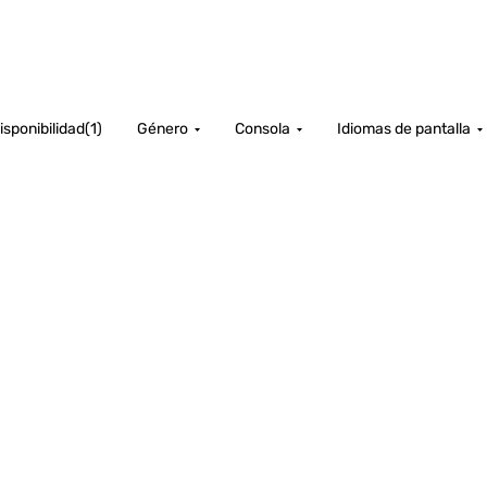
isponibilidad
(
1
)
Género
Consola
Idiomas de pantalla