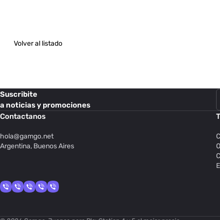
Volver al listado
Suscribite
a noticias y promociones
Contactanos
T
hola@
gamgo.net
C
Argentina, Buenos Aires
O
C
E