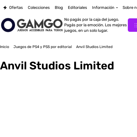
Ofertas
Colecciones
Blog
Editoriales
Información
Sobre n
No pagás por la caja del juego.
Pagás por la emoción. Los mejores
juegos, en un solo lugar.
Inicio
Juegos de PS4 y PS5 por editorial
Anvil Studios Limited
Anvil Studios Limited