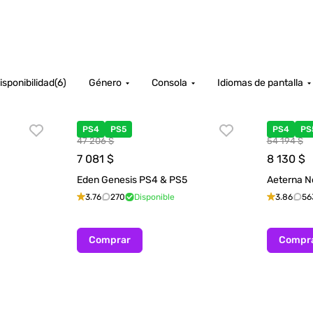
isponibilidad
(
6
)
Género
Consola
Idiomas de pantalla
PS4
PS5
PS4
PS
47 206 $
54 194 $
7 081
$
8 130
$
Eden Genesis PS4 & PS5
Aeterna N
3.76
270
Disponible
3.86
56
Comprar
Compr