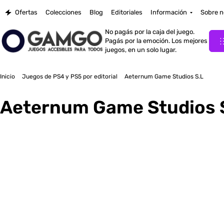
Ofertas
Colecciones
Blog
Editoriales
Información
Sobre n
No pagás por la caja del juego.
Pagás por la emoción. Los mejores
juegos, en un solo lugar.
Inicio
Juegos de PS4 y PS5 por editorial
Aeternum Game Studios S.L
Aeternum Game Studios 