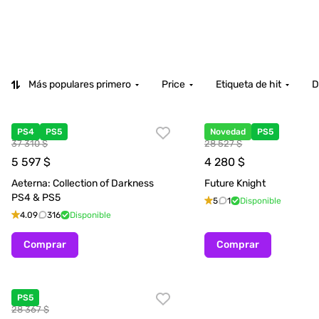
Más populares primero
Price
Etiqueta de hit
D
PS4
PS5
Novedad
PS5
37 310 $
28 527 $
5 597
$
4 280
$
Aeterna: Collection of Darkness
Future Knight
PS4 & PS5
5
1
Disponible
4.09
316
Disponible
Comprar
Comprar
PS5
28 367 $