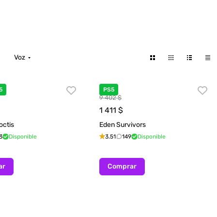
Voz
5
PS5
9 402 $
1 411
$
octis
Eden Survivors
3
Disponible
3.51
149
Disponible
ar
Comprar