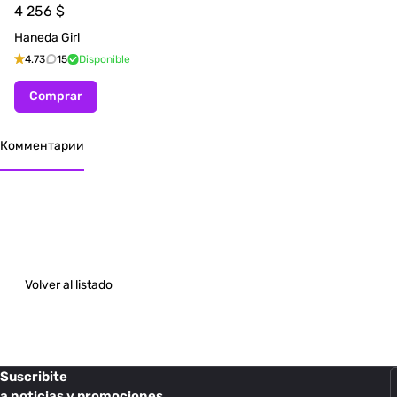
4 256
$
Haneda Girl
4.73
15
Disponible
Comprar
Комментарии
Volver al listado
Suscribite
a noticias y promociones