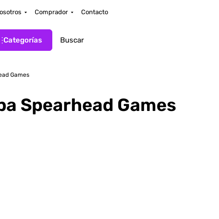
osotros
Comprador
Contacto
Categorías
head Games
dba Spearhead Games