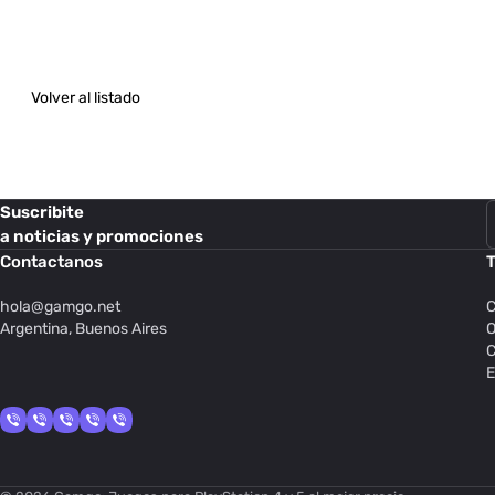
Volver al listado
Suscribite
a noticias y promociones
Contactanos
T
hola@
gamgo.net
C
Argentina, Buenos Aires
O
C
E