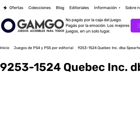
Ofertas
Colecciones
Blog
Editoriales
Información
Sobre n
No pagás por la caja del juego.
Pagás por la emoción. Los mejores
juegos, en un solo lugar.
Inicio
Juegos de PS4 y PS5 por editorial
9253-1524 Quebec Inc. dba Spear
9253-1524 Quebec Inc. 