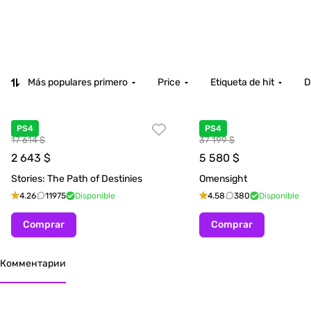
Más populares primero
Price
Etiqueta de hit
D
PS4
PS4
17 614 $
37 199 $
2 643
$
5 580
$
Stories: The Path of Destinies
Omensight
4.26
11975
Disponible
4.58
380
Disponible
Comprar
Comprar
Комментарии