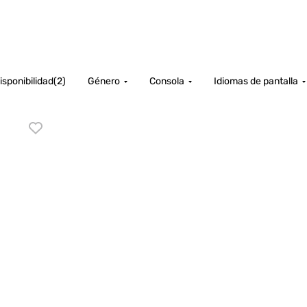
isponibilidad
(
2
)
Género
Consola
Idiomas de pantalla