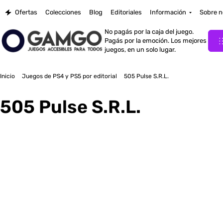
Ofertas
Colecciones
Blog
Editoriales
Información
Sobre n
No pagás por la caja del juego.
Pagás por la emoción. Los mejores
juegos, en un solo lugar.
Inicio
Juegos de PS4 y PS5 por editorial
505 Pulse S.R.L.
505 Pulse S.R.L.