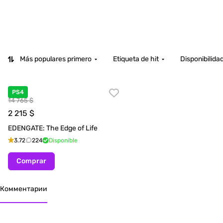
Más populares primero
Etiqueta de hit
Disponibilida
PS4
14 765 $
2 215
$
EDENGATE: The Edge of Life
3.72
224
Disponible
Comprar
Комментарии