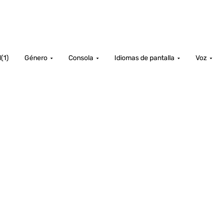
d
(
1
)
Género
Consola
Idiomas de pantalla
Voz