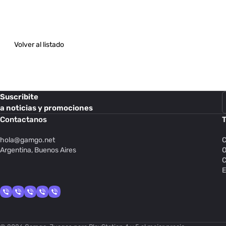
Volver al listado
Suscribite
a noticias y promociones
Contactanos
T
hola@
gamgo.net
C
Argentina, Buenos Aires
O
C
E