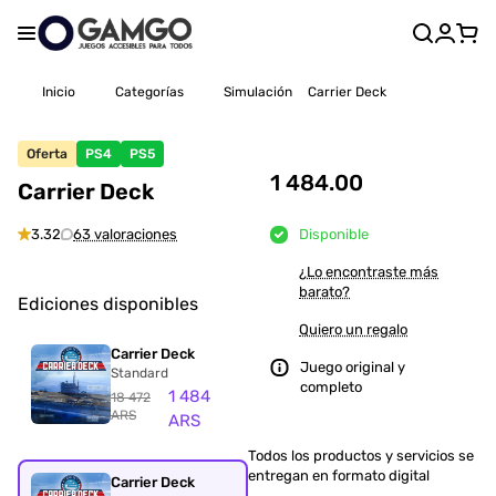
Inicio
Categorías
Simulación
Carrier Deck
Oferta
PS4
PS5
1 484.00
Carrier Deck
3.32
63 valoraciones
Disponible
¿Lo encontraste más
barato?
Ediciones disponibles
Quiero un regalo
Carrier Deck
Juego original y
Standard
completo
1 484
18 472
ARS
ARS
Todos los productos y servicios se
entregan en formato digital
Carrier Deck