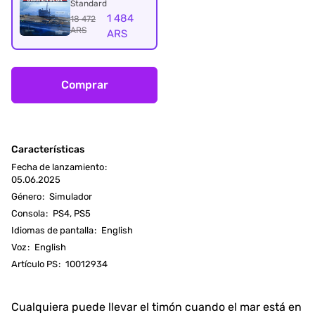
Standard
1 484
18 472
ARS
ARS
Comprar
Características
Fecha de lanzamiento
:
05.06.2025
Género
:
Simulador
Consola
:
PS4, PS5
Idiomas de pantalla
:
English
Voz
:
English
Artículo PS
:
10012934
Cualquiera puede llevar el timón cuando el mar está en