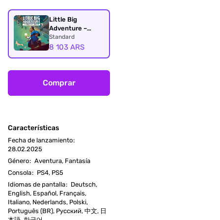
Little Big
Adventure –
Twinsen’s Quest
Standard
PS4 & PS5
8 103 ARS
Comprar
Características
Fecha de lanzamiento
:
28.02.2025
Género
:
Aventura, Fantasía
Consola
:
PS4, PS5
Idiomas de pantalla
:
Deutsch,
English, Español, Français,
Italiano, Nederlands, Polski,
Português (BR), Русский, 中文, 日
本語, 한국어