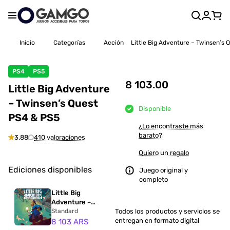
Inicio
Categorías
Acción
Little Big Adventure – Twinsen’s 
PS4
PS5
8 103.00
Little Big Adventure
– Twinsen’s Quest
Disponible
PS4 & PS5
¿Lo encontraste más
barato?
3.88
410 valoraciones
Quiero un regalo
Ediciones disponibles
Juego original y
completo
Little Big
Adventure –
Twinsen’s Quest
Standard
Todos los productos y servicios se
PS4 & PS5
entregan en formato digital
8 103 ARS