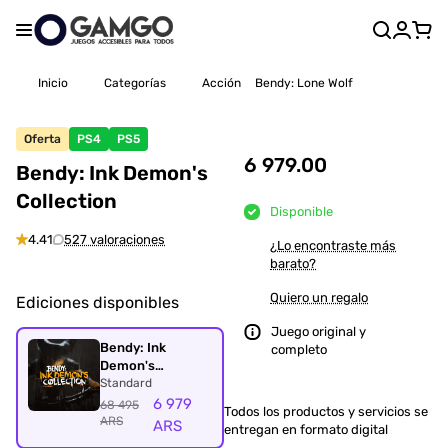
Inicio
Categorías
Acción
Bendy: Lone Wolf
Oferta
PS4
PS5
6 979.00
Bendy: Ink Demon's
Collection
Disponible
4.41
527 valoraciones
¿Lo encontraste más
barato?
Quiero un regalo
Ediciones disponibles
Juego original y
Bendy: Ink
completo
Demon's
Collection
Standard
6 979
68 495
Todos los productos y servicios se
ARS
ARS
entregan en formato digital