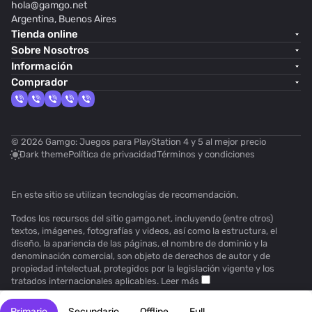
hola@
gamgo.net
Argentina, Buenos Aires
Tienda online
Sobre Nosotros
Información
Comprador
© 2026 Gamgo: Juegos para PlayStation 4 y 5 al mejor precio
Dark theme
Política de privacidad
Términos y condiciones
En este sitio se utilizan
tecnologías de recomendación
.
Todos los recursos del sitio gamgo.net, incluyendo (entre otros)
textos, imágenes, fotografías y videos, así como la estructura, el
diseño, la apariencia de las páginas, el nombre de dominio y la
denominación comercial, son objeto de derechos de autor y de
propiedad intelectual, protegidos por la legislación vigente y los
tratados internacionales aplicables.
Leer más
Primario
Secundario
Offline
Full