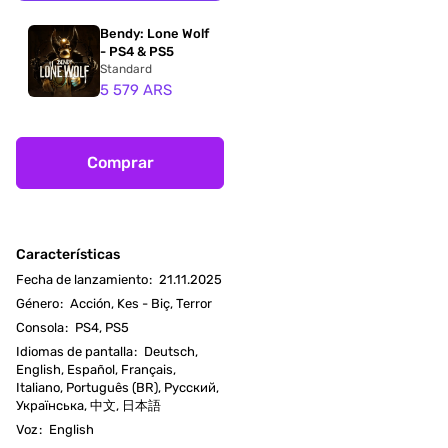
Bendy: Lone Wolf
- PS4 & PS5
Standard
5 579 ARS
Comprar
Características
Fecha de lanzamiento
:
21.11.2025
Género
:
Acción, Kes - Biç, Terror
Consola
:
PS4, PS5
Idiomas de pantalla
:
Deutsch,
English, Español, Français,
Italiano, Português (BR), Русский,
Українська, 中文, 日本語
Voz
:
English