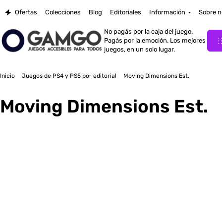
Ofertas
Colecciones
Blog
Editoriales
Información
Sobre n
No pagás por la caja del juego.
Pagás por la emoción. Los mejores
juegos, en un solo lugar.
Inicio
Juegos de PS4 y PS5 por editorial
Moving Dimensions Est.
Moving Dimensions Est.