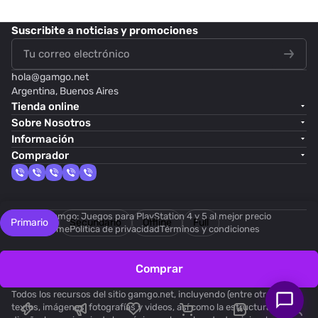
Suscribite
a noticias y promociones
hola@
gamgo.net
Argentina, Buenos Aires
Tienda online
Sobre Nosotros
Información
Comprador
© 2026 Gamgo: Juegos para PlayStation 4 y 5 al mejor precio
Primario
Secundario
Offline
Full
Dark theme
Política de privacidad
Términos y condiciones
Comprar
En este sitio se utilizan
tecnologías de recomendación
.
Todos los recursos del sitio gamgo.net, incluyendo (entre otros)
textos, imágenes, fotografías y videos, así como la estructura, el