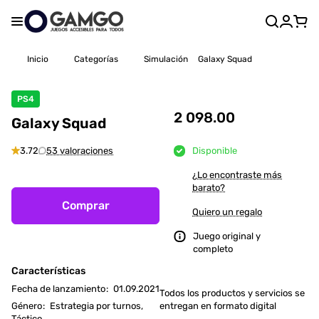
Inicio
Categorías
Simulación
Galaxy Squad
PS4
2 098.00
Galaxy Squad
3.72
53 valoraciones
Disponible
¿Lo encontraste más
barato?
Comprar
Quiero un regalo
Juego original y
completo
Características
Fecha de lanzamiento
:
01.09.2021
Todos los productos y servicios se
Género
:
Estrategia por turnos,
entregan en formato digital
Táctico