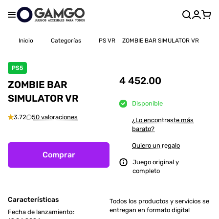
Inicio
Categorías
PS VR
ZOMBIE BAR SIMULATOR VR
PS5
4 452.00
ZOMBIE BAR
SIMULATOR VR
Disponible
3.72
50 valoraciones
¿Lo encontraste más
barato?
Quiero un regalo
Comprar
Juego original y
completo
Características
Todos los productos y servicios se
entregan en formato digital
Fecha de lanzamiento
: