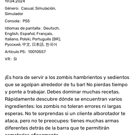
19.04.2024
Género
:
Casual, Simulación,
Simulador
Consola
:
PS5
Idiomas de pantalla
:
Deutsch,
English, Español, Français,
Italiano, Polski, Português (BR),
Русский, 中文, 日本語, 한국어
Artículo PS
:
10010557
VR
:
Si
¡Es hora de servir a los zombis hambrientos y sedientos
que se agolpan alrededor de tu bar! No pierdas tiempo
y ponte a trabajar. Debes dominar muchas recetas.
Rápidamente descubre dónde se encuentran varios
ingredientes: los zombis no toleran errores ni largas
esperas. No te sorprendas si un cliente alborotador te
ataca, pero no te preocupes: tienes muchas armas
diferentes detrás de la barra que te permitirán