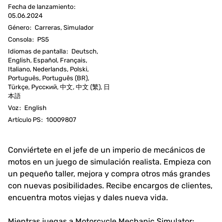
Fecha de lanzamiento
:
05.06.2024
Género
:
Carreras, Simulador
Consola
:
PS5
Idiomas de pantalla
:
Deutsch,
English, Español, Français,
Italiano, Nederlands, Polski,
Português, Português (BR),
Türkçe, Русский, 中文, 中文 (繁), 日
本語
Voz
:
English
Artículo PS
:
10009807
Conviértete en el jefe de un imperio de mecánicos de
motos en un juego de simulación realista. Empieza con
un pequeño taller, mejora y compra otros más grandes
con nuevas posibilidades. Recibe encargos de clientes,
encuentra motos viejas y dales nueva vida.
Mientras juegas a Motorcycle Mechanic Simulator: