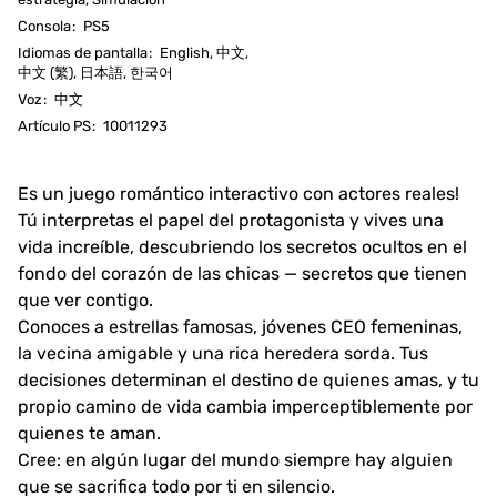
Consola
:
PS5
Idiomas de pantalla
:
English, 中文,
中文 (繁), 日本語, 한국어
Voz
:
中文
Artículo PS
:
10011293
Es un juego romántico interactivo con actores reales!
Tú interpretas el papel del protagonista y vives una
vida increíble, descubriendo los secretos ocultos en el
fondo del corazón de las chicas — secretos que tienen
que ver contigo.​
Conoces a estrellas famosas, jóvenes CEO femeninas,
la vecina amigable y una rica heredera sorda. Tus
decisiones determinan el destino de quienes amas, y tu
propio camino de vida cambia imperceptiblemente por
quienes te aman.​
Cree: en algún lugar del mundo siempre hay alguien
que se sacrifica todo por ti en silencio.