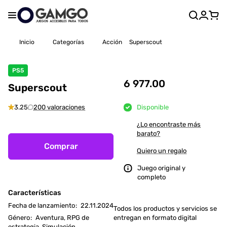
Inicio
Categorías
Acción
Superscout
PS5
6 977.00
Superscout
3.25
200 valoraciones
Disponible
¿Lo encontraste más
barato?
Comprar
Quiero un regalo
Juego original y
completo
Características
Fecha de lanzamiento
:
22.11.2024
Todos los productos y servicios se
Género
:
Aventura, RPG de
entregan en formato digital
estrategia, Simulación