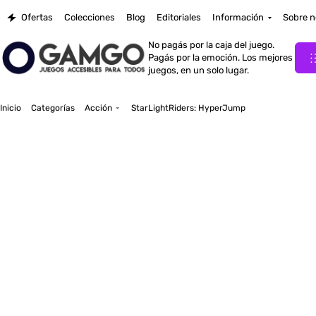
Ofertas
Colecciones
Blog
Editoriales
Información
Sobre n
No pagás por la caja del juego.
Pagás por la emoción. Los mejores
juegos, en un solo lugar.
Inicio
Categorías
Acción
StarLightRiders: HyperJump