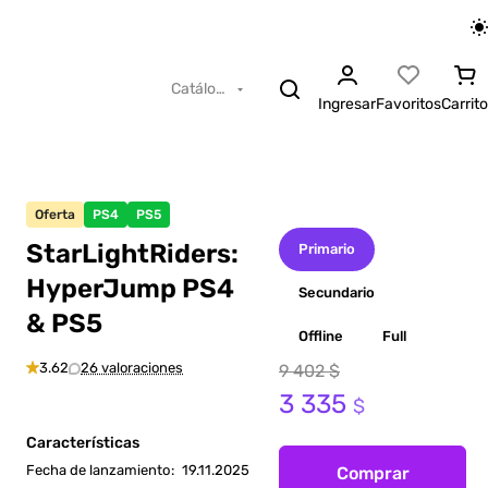
Catálogo
Ingresar
Favoritos
Carrito
Oferta
PS4
PS5
StarLightRiders:
Primario
HyperJump PS4
Secundario
& PS5
Offline
Full
3.62
26 valoraciones
9 402 $
3 335
$
Características
Fecha de lanzamiento
:
19.11.2025
Comprar