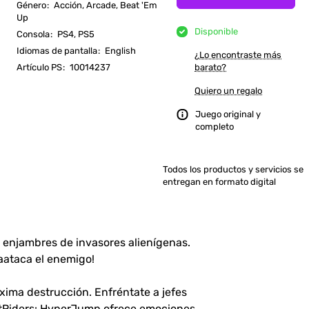
Género
:
Acción, Arcade, Beat 'Em
Up
Disponible
Consola
:
PS4, PS5
Idiomas de pantalla
:
English
¿Lo encontraste más
Artículo PS
:
10014237
barato?
Quiero un regalo
Juego original y
completo
Todos los productos y servicios se
entregan en formato digital
a enjambres de invasores alienígenas.
aataca el enemigo!
ima destrucción. Enfréntate a jefes
ghtRiders: HyperJump ofrece emociones