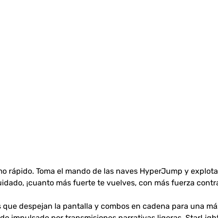
itmo rápido. Toma el mando de las naves HyperJump y explot
idado, ¡cuanto más fuerte te vuelves, con más fuerza contr
s que despejan la pantalla y combos en cadena para una máx
odo impulsado por transmisiones narrativas ligeras. StarLi