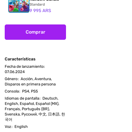
Standard
9 995 ARS
Comprar
Características
Fecha de lanzamiento
:
07.06.2024
Género
:
Acción, Aventura,
Disparos en primera persona
Consola
:
PS4, PS5
Idiomas de pantalla
:
Deutsch,
English, Español, Español (MX),
Français, Português (BR),
Svenska, Русский, 中文, 日本語, 한
국어
Voz
:
English