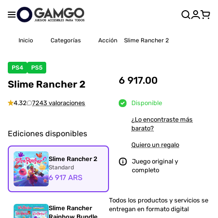
Inicio
Categorías
Acción
Slime Rancher 2
PS4
PS5
6 917.00
Slime Rancher 2
4.32
7243 valoraciones
Disponible
¿Lo encontraste más
barato?
Ediciones disponibles
Quiero un regalo
Slime Rancher 2
Juego original y
Standard
completo
6 917 ARS
Todos los productos y servicios se
Slime Rancher
entregan en formato digital
Rainbow Bundle