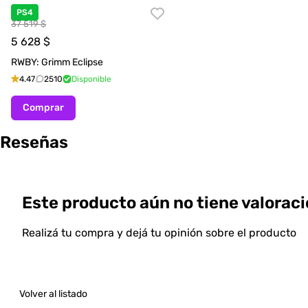
PS4
37 519 $
5 628
$
RWBY: Grimm Eclipse
4.47
2510
Disponible
Comprar
Reseñas
Este producto aún no tiene valoraci
Realizá tu compra y dejá tu opinión sobre el producto
Volver al listado