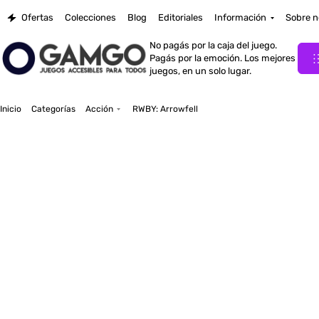
Ofertas
Colecciones
Blog
Editoriales
Información
Sobre n
No pagás por la caja del juego.
Pagás por la emoción. Los mejores
juegos, en un solo lugar.
Inicio
Categorías
Acción
RWBY: Arrowfell