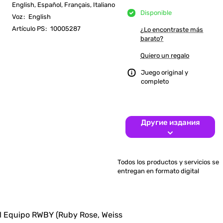
English, Español, Français, Italiano
Disponible
Voz
:
English
Artículo PS
:
10005287
¿Lo encontraste más
barato?
Quiero un regalo
Juego original y
completo
Другие издания
Todos los productos y servicios se
entregan en formato digital
el Equipo RWBY (Ruby Rose, Weiss