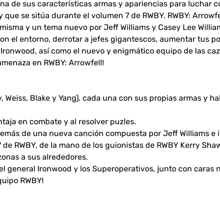
na de sus características armas y apariencias para luchar c
y que se sitúa durante el volumen 7 de RWBY. RWBY: Arrowfel
 misma y un tema nuevo por Jeff Williams y Casey Lee William
con el entorno, derrotar a jefes gigantescos, aumentar tus 
Ironwood, así como el nuevo y enigmático equipo de las caza
amenaza en RWBY: Arrowfell!
 Weiss, Blake y Yang), cada una con sus propias armas y hab
ntaja en combate y al resolver puzles.
 además de una nueva canción compuesta por Jeff Williams e 
7 de RWBY, de la mano de los guionistas de RWBY Kerry Shaw
 zonas a sus alrededores.
el general Ironwood y los Superoperativos, junto con caras
Equipo RWBY!