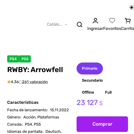
Catálogo
Ingresar
Favoritos
Carrito
PS4
PS5
RWBY: Arrowfell
Primario
Secundario
4.36
261 valoración
Offline
Full
23 127
Características
$
Fecha de lanzamiento
:
15.11.2022
Género
:
Acción, Plataformas
Comprar
Consola
:
PS4, PS5
Idiomas de pantalla
:
Deutsch,