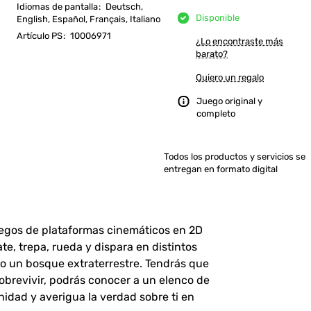
Idiomas de pantalla
:
Deutsch,
Disponible
English, Español, Français, Italiano
Artículo PS
:
10006971
¿Lo encontraste más
barato?
Quiero un regalo
Juego original y
completo
Todos los productos y servicios se
entregan en formato digital
uegos de plataformas cinemáticos en 2D
te, trepa, rueda y dispara en distintos
 un bosque extraterrestre. Tendrás que
obrevivir, podrás conocer a un elenco de
idad y averigua la verdad sobre ti en