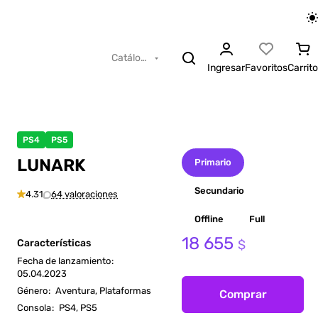
Catálogo
Ingresar
Favoritos
Carrito
PS4
PS5
LUNARK
Primario
Secundario
4.31
64 valoraciones
Offline
Full
18 655
Características
$
Fecha de lanzamiento
:
05.04.2023
Género
:
Aventura, Plataformas
Comprar
Consola
:
PS4, PS5