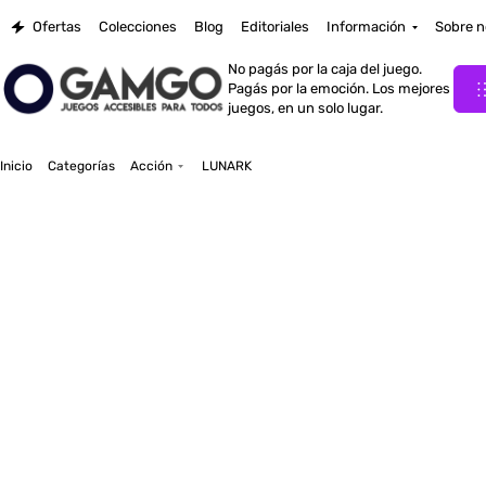
Ofertas
Colecciones
Blog
Editoriales
Información
Sobre n
No pagás por la caja del juego.
Pagás por la emoción. Los mejores
juegos, en un solo lugar.
Inicio
Categorías
Acción
LUNARK