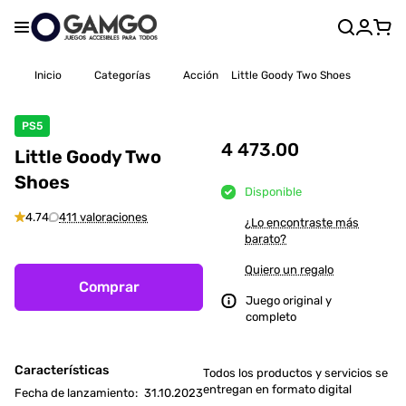
Inicio
Categorías
Acción
Little Goody Two Shoes
PS5
4 473.00
Little Goody Two
Shoes
Disponible
4.74
411 valoraciones
¿Lo encontraste más
barato?
Quiero un regalo
Comprar
Juego original y
completo
Características
Todos los productos y servicios se
entregan en formato digital
Fecha de lanzamiento
:
31.10.2023