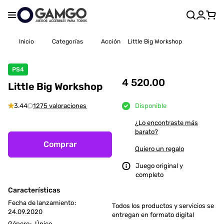
Inicio
Categorías
Acción
Little Big Workshop
PS4
4 520.00
Little Big Workshop
3.44
1275 valoraciones
Disponible
¿Lo encontraste más
barato?
Comprar
Quiero un regalo
Juego original y
completo
Características
Fecha de lanzamiento
:
Todos los productos y servicios se
24.09.2020
entregan en formato digital
Género
:
Único