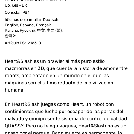
Up, Kes - Biç
Consola
:
PS4
Idiomas de pantalla
:
Deutsch,
English, Español, Français,
Italiano, Русский, 中文, 中文 (繁),
한국어
Artículo PS
:
216310
Heart&Slash es un brawler al más puro estilo
mazmorras en 3D, que cuenta la historia de amor entre
robots, ambientado en un mundo en el que las
máquinas son el último reducto de la civilización
humana.
En Heart&Slash juegas como Heart, un robot con
sentimientos que lucha por escapar de las garras del
malvado y omnipresente sistema de control de calidad
QUASSY. Pero no te equivoques, Heart&Slash no es un
paseo por el parque. Cada muerte es permanente, lo