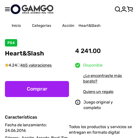
Inicio
Categorías
Acción
Heart&Slash
PS4
4 241.00
Heart&Slash
4.24
465 valoraciones
Disponible
¿Lo encontraste más
barato?
Comprar
Quiero un regalo
Juego original y
completo
Características
Fecha de lanzamiento
:
Todos los productos y servicios se
24.06.2016
entregan en formato digital
Género
:
Acción, Arcade, Beat 'Em