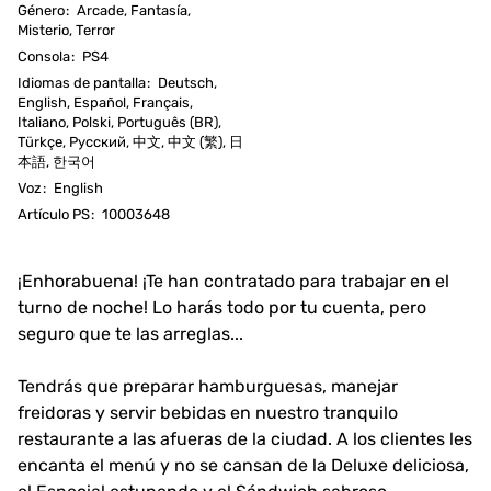
Género
:
Arcade, Fantasía,
Misterio, Terror
Consola
:
PS4
Idiomas de pantalla
:
Deutsch,
English, Español, Français,
Italiano, Polski, Português (BR),
Türkçe, Русский, 中文, 中文 (繁), 日
本語, 한국어
Voz
:
English
Artículo PS
:
10003648
¡Enhorabuena! ¡Te han contratado para trabajar en el
turno de noche! Lo harás todo por tu cuenta, pero
seguro que te las arreglas...
Tendrás que preparar hamburguesas, manejar
freidoras y servir bebidas en nuestro tranquilo
restaurante a las afueras de la ciudad. A los clientes les
encanta el menú y no se cansan de la Deluxe deliciosa,