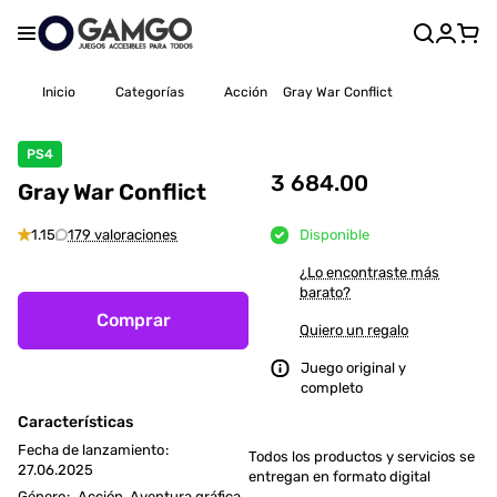
Inicio
Categorías
Acción
Gray War Conflict
PS4
3 684.00
Gray War Conflict
1.15
179 valoraciones
Disponible
¿Lo encontraste más
barato?
Comprar
Quiero un regalo
Juego original y
completo
Características
Fecha de lanzamiento
:
Todos los productos y servicios se
27.06.2025
entregan en formato digital
Género
:
Acción, Aventura gráfica,