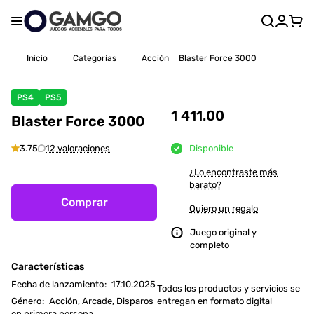
Inicio
Categorías
Acción
Blaster Force 3000
PS4
PS5
1 411.00
Blaster Force 3000
3.75
12 valoraciones
Disponible
¿Lo encontraste más
barato?
Comprar
Quiero un regalo
Juego original y
completo
Características
Fecha de lanzamiento
:
17.10.2025
Todos los productos y servicios se
Género
:
Acción, Arcade, Disparos
entregan en formato digital
en primera persona